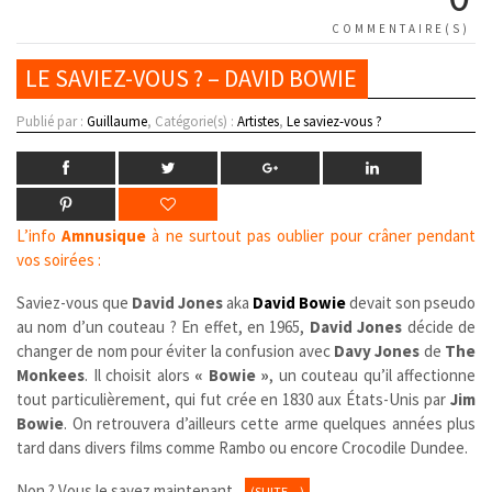
COMMENTAIRE(S)
LE SAVIEZ-VOUS ? – DAVID BOWIE
Publié par :
Guillaume
, Catégorie(s) :
Artistes
,
Le saviez-vous ?
L’info
Amnusique
à ne surtout pas oublier pour crâner pendant
vos soirées :
Saviez-vous que
David Jones
aka
David Bowie
devait son pseudo
au nom d’un couteau ? En effet, en 1965,
David Jones
décide de
changer de nom pour éviter la confusion avec
Davy Jones
de
The
Monkees
. Il choisit alors
« Bowie »
, un couteau qu’il affectionne
tout particulièrement, qui fut crée en 1830 aux États-Unis par
Jim
Bowie
. On retrouvera d’ailleurs cette arme quelques années plus
tard dans divers films comme Rambo ou encore Crocodile Dundee.
Non ? Vous le savez maintenant.
(SUITE…)