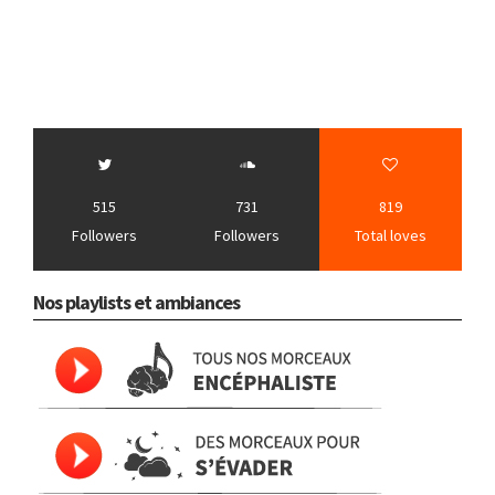
515
731
819
Followers
Followers
Total loves
Nos playlists et ambiances