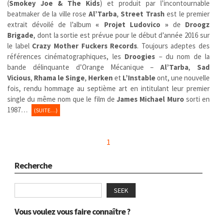
(
Smokey Joe & The Kids
) et produit par l’incontournable
beatmaker de la ville rose
Al’Tarba
,
Street Trash
est le premier
extrait dévoilé de l’album
« Projet Ludovico »
de
Droogz
Brigade
, dont la sortie est prévue pour le début d’année 2016 sur
le label
Crazy Mother Fuckers Records
. Toujours adeptes des
références cinématographiques, les
Droogies
– du nom de la
bande délinquante d’Orange Mécanique –
Al’Tarba
,
Sad
Vicious
,
Rhama le Singe
,
Herken
et
L’Instable
ont, une nouvelle
fois, rendu hommage au septième art en intitulant leur premier
single du même nom que le film de
James Michael Muro
sorti en
1987…
(SUITE…)
1
Recherche
SEEK
Vous voulez vous faire connaître ?