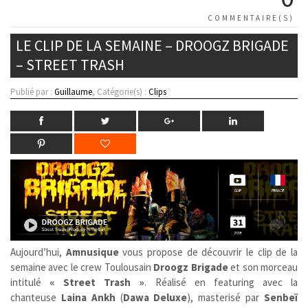
COMMENTAIRE(S)
LE CLIP DE LA SEMAINE – DROOGZ BRIGADE
– STREET TRASH
Publié par :
Guillaume
, Catégorie(s) :
Clips
Aujourd’hui,
Amnusique
vous propose de découvrir le clip de la
semaine avec le crew Toulousain
Droogz Brigade
et son morceau
intitulé
« Street Trash »
. Réalisé en featuring avec la
chanteuse
Laina Ankh
(
Dawa Deluxe
), masterisé par
Senbeï