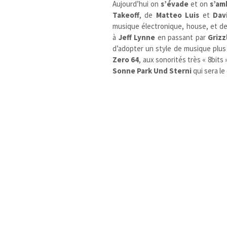
Aujourd’hui on
s’évade
et on
s’am
Takeoff
, de
Matteo Luis
et
Dav
musique électronique, house, et de
à
Jeff Lynne
en passant par
Grizz
d’adopter un style de musique plus 
Zero 64
, aux sonorités très « 8bits 
Sonne Park Und Sterni
qui sera le