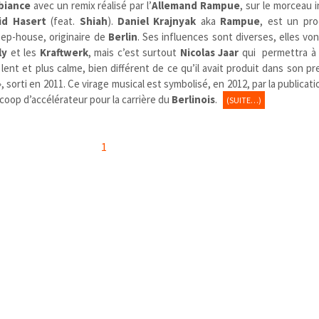
biance
avec un remix réalisé par l’
Allemand Rampue
, sur le morceau 
id Hasert
(feat.
Shiah
).
Daniel Krajnyak
aka
Rampue
, est un pr
ep-house, originaire de
Berlin
. Ses influences sont diverses, elles vo
ly
et les
Kraftwerk
, mais c’est surtout
Nicolas Jaar
qui permettra à 
lent et plus calme, bien différent de ce qu’il avait produit dans son p
», sorti en 2011. Ce virage musical est symbolisé, en 2012, par la publicati
 coop d’accélérateur pour la carrière du
Berlinois
.
(SUITE…)
1