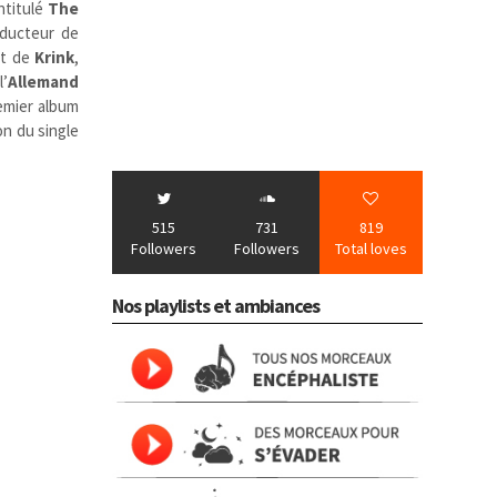
intitulé
The
oducteur de
nt de
Krink
,
l’
Allemand
remier album
on du single
515
731
819
Followers
Followers
Total loves
Nos playlists et ambiances