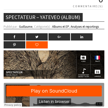
COMMENTAIRE(S)
SPECTATEUR – YATEVEO (ALBUM)
Publié par :
Guillaume
, Catégorie(s) :
Albums et EP
,
Analyses et reportings