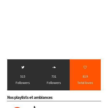
515
731
819
Followers
Followers
Total loves
Nos playlists et ambiances