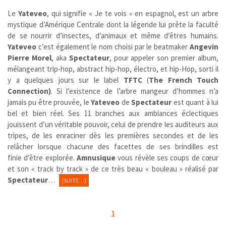
Le
Yateveo
,
qui signifie « Je te vois » en espagnol, est un arbre
mystique d’Amérique Centrale dont la légende lui prête la faculté
de se nourrir d’insectes, d’animaux et même d’êtres humains.
Yateveo
c’est également le nom choisi par le beatmaker
Angevin
Pierre Morel
, aka
Spectateur
, pour appeler son premier album,
mélangeant trip-hop, abstract hip-hop, électro, et hip-Hop, sorti il
y a quelques jours sur le label
TFTC
(
The French Touch
Connection)
. Si l’existence de l’arbre mangeur d’hommes n’a
jamais pu être prouvée, le
Yateveo
de
Spectateur
est quant à lui
bel et bien réel. Ses 11 branches aux ambiances éclectiques
jouissent d’un véritable pouvoir, celui de prendre les auditeurs aux
tripes, de les enraciner dès les premières secondes et de les
relâcher lorsque chacune des facettes de ses brindilles est
finie d’être explorée.
Amnusique
vous révèle ses coups de cœur
et son « track by track » de ce très beau « bouleau » réalisé par
Spectateur
…
(SUITE…)
1