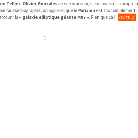
en Tellier
,
Olivier Gonzales
de son vrai nom, s’est inventé sa propre h
vraie fausse biographie, on apprend que le
Parisien
est tout simplement
rcourir la
« galaxie elliptique géante M87 »
. Rien que ça !
(SUITE…)
1