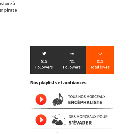
istoire à
 un
pirate
515
731
819
Followers
Followers
Total loves
Nos playlists et ambiances