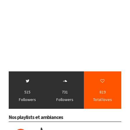
515
731
819
Followers
Followers
Total loves
Nos playlists et ambiances