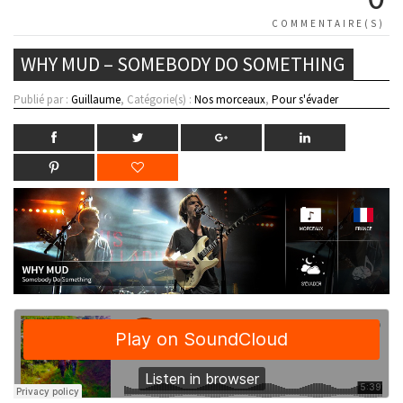
COMMENTAIRE(S)
WHY MUD – SOMEBODY DO SOMETHING
Publié par :
Guillaume
, Catégorie(s) :
Nos morceaux
,
Pour s'évader