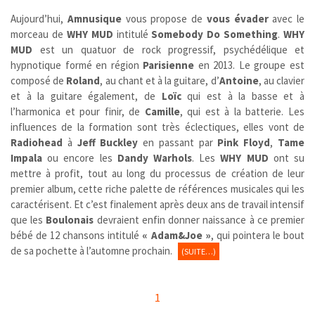
Aujourd’hui,
Amnusique
vous propose de
vous évader
avec le
morceau de
WHY MUD
intitulé
Somebody Do Something
.
WHY
MUD
est un quatuor de rock progressif, psychédélique et
hypnotique formé en région
Parisienne
en 2013. Le groupe est
composé de
Roland
, au chant et à la guitare, d’
Antoine
, au clavier
et à la guitare également, de
Loïc
qui est à la basse et à
l’harmonica et pour finir, de
Camille
, qui est à la batterie. Les
influences de la formation sont très éclectiques, elles vont de
Radiohead
à
Jeff Buckley
en passant par
Pink Floyd
,
Tame
Impala
ou encore les
Dandy Warhols
. Les
WHY MUD
ont su
mettre à profit, tout au long du processus de création de leur
premier album, cette riche palette de références musicales qui les
caractérisent. Et c’est finalement après deux ans de travail intensif
que les
Boulonais
devraient enfin donner naissance à ce premier
bébé de 12 chansons intitulé
« Adam&Joe »
, qui pointera le bout
de sa pochette à l’automne prochain.
(SUITE…)
1