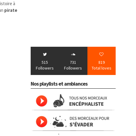
istoire à
 un
pirate
515
731
819
Followers
Followers
Total loves
Nos playlists et ambiances