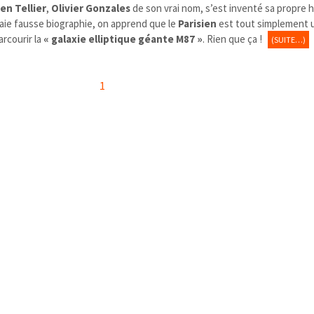
en Tellier
,
Olivier Gonzales
de son vrai nom, s’est inventé sa propre h
vraie fausse biographie, on apprend que le
Parisien
est tout simplement
rcourir la
« galaxie elliptique géante M87 »
. Rien que ça !
(SUITE…)
1