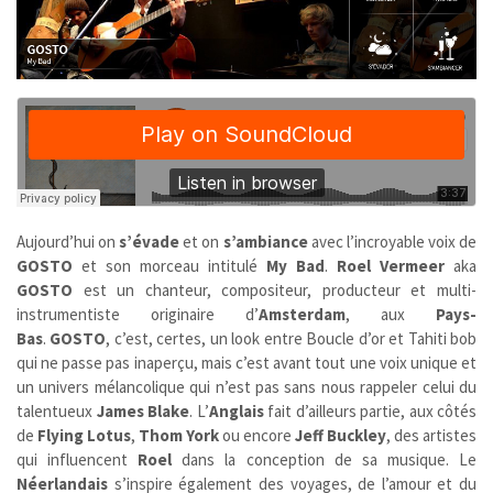
Aujourd’hui on
s’évade
et on
s’ambiance
avec l’incroyable voix de
GOSTO
et son morceau intitulé
My Bad
.
Roel Vermeer
aka
GOSTO
est un chanteur, compositeur, producteur et multi-
instrumentiste originaire d’
Amsterdam
, aux
Pays-
Bas
.
GOSTO
,
c’est, certes, un look entre Boucle d’or et Tahiti bob
qui ne passe pas inaperçu, mais c’est avant tout une voix unique et
un univers mélancolique qui n’est pas sans nous rappeler celui du
talentueux
James Blake
. L’
Anglais
fait d’ailleurs partie, aux côtés
de
Flying Lotus
,
Thom York
ou encore
Jeff Buckley
, des artistes
qui influencent
Roel
dans la conception de sa musique. Le
Néerlandais
s’inspire également des voyages, de l’amour et du