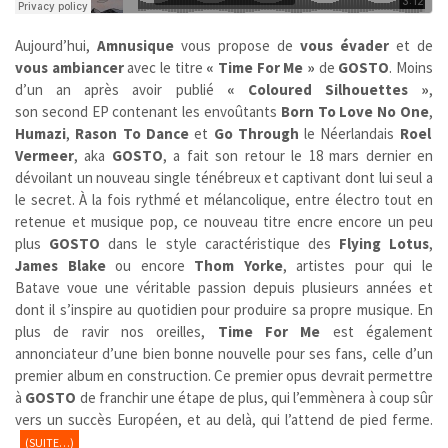
Aujourd’hui,
Amnusique
vous propose de
vous évader
et de
vous ambiancer
avec le titre
« Time For Me »
de
GOSTO
. Moins
d’un an après avoir publié
« Coloured Silhouettes »
,
son second EP contenant les envoûtants
Born To Love No One
,
Humazi
,
Rason To Dance
et
Go Through
le Néerlandais
Roel
Vermeer
, aka
GOSTO
, a fait son retour le 18 mars dernier en
dévoilant un nouveau single ténébreux et captivant dont lui seul a
le secret. À la fois rythmé et mélancolique, entre électro tout en
retenue et musique pop, ce nouveau titre encre encore un peu
plus
GOSTO
dans le style caractéristique des
Flying Lotus
,
James Blake
ou encore
Thom Yorke
, artistes pour qui le
Batave voue une véritable passion depuis plusieurs années et
dont il s’inspire au quotidien pour produire sa propre musique. En
plus de ravir nos oreilles,
Time For Me
est également
annonciateur d’une bien bonne nouvelle pour ses fans, celle d’un
premier album en construction. Ce premier opus devrait permettre
à
GOSTO
de franchir une étape de plus, qui l’emmènera à coup sûr
vers un succès Européen, et au delà, qui l’attend de pied ferme.
(SUITE…)