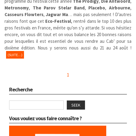
programme du festival cette année
The Prodigy
,
Die Antwoord
,
Metronomy
,
The Parov Stelar Band
,
Placebo
,
Airbourne
,
Casseurs Flowters
,
Jagwar Ma
… mais pas seulement ! D’autres
raisons font que cet
Eco-Festival
, rentré dans le top 10 des plus
gros festivals en France, mérite qu’on s’y attarde. Si vous hésitiez
encore, on vous dit tout et on vous balance les 20 bonnes raisons
pour lesquelles il est essentiel de vous rendre au Cab’ pour sa
dixième édition. Nous y serons nous aussi du 21 au 24 août !
(SUITE…)
1
Recherche
SEEK
Vous voulez vous faire connaître ?