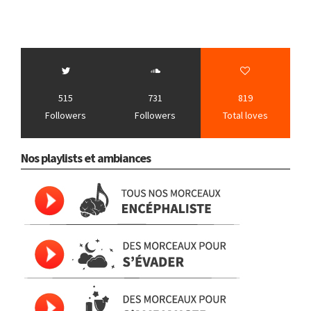
515
731
819
Followers
Followers
Total loves
Nos playlists et ambiances