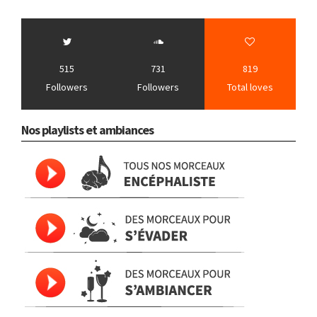
515
731
819
Followers
Followers
Total loves
Nos playlists et ambiances