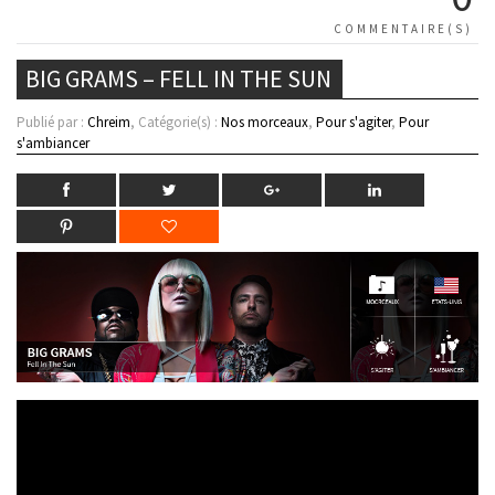
COMMENTAIRE(S)
BIG GRAMS – FELL IN THE SUN
Publié par :
Chreim
, Catégorie(s) :
Nos morceaux
,
Pour s'agiter
,
Pour
s'ambiancer