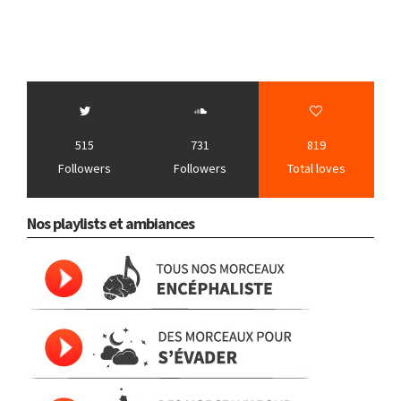
515
731
819
Followers
Followers
Total loves
Nos playlists et ambiances