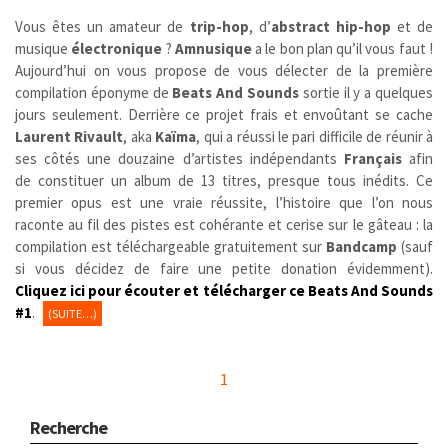
Vous êtes un amateur de
trip-hop
, d’
abstract hip-hop
et de
musique
électronique
?
Amnusique
a le bon plan qu’il vous faut !
Aujourd’hui on vous propose de vous délecter de la première
compilation éponyme de
Beats And Sounds
sortie il y a quelques
jours seulement. Derrière ce projet frais et envoûtant se cache
Laurent Rivault
, aka
Kaïma
, qui a réussi le pari difficile de réunir à
ses côtés une douzaine d’artistes indépendants
Français
afin
de constituer un album de 13 titres, presque tous inédits. Ce
premier opus est une vraie réussite, l’histoire que l’on nous
raconte au fil des pistes est cohérante et cerise sur le gâteau : la
compilation est téléchargeable gratuitement sur
Bandcamp
(sauf
si vous décidez de faire une petite donation évidemment).
Cliquez
i
ci pour écouter et télécharger ce Beats And Sounds
#1
.
(SUITE…)
1
Recherche