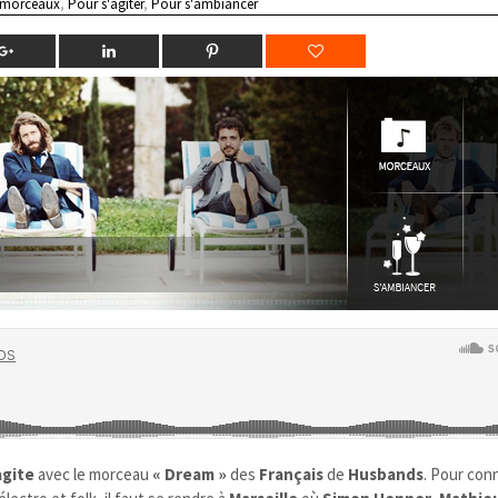
 morceaux
,
Pour s'agiter
,
Pour s'ambiancer
agite
avec le morceau
« Dream »
des
Français
de
Husbands
. Pour conn