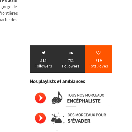
 Poulain
egorge de
frontières
partie des
515
731
819
Followers
Followers
Total loves
Nos playlists et ambiances