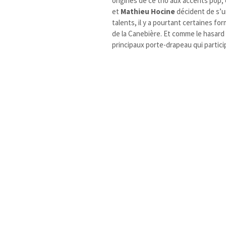
origines de ce trio aux accents pop, é
et
Mathieu Hocine
décident de s’u
talents, il y a pourtant certaines f
de la Canebière. Et comme le hasard f
principaux porte-drapeau qui partici