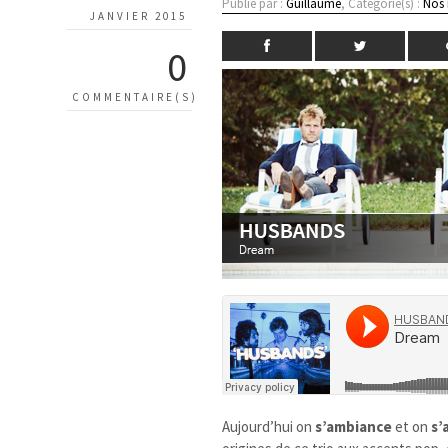
Publié par :
Guillaume
, Catégorie(s) :
Nos
JANVIER 2015
0
COMMENTAIRE(S)
Aujourd’hui on
s’ambiance
et on
s’