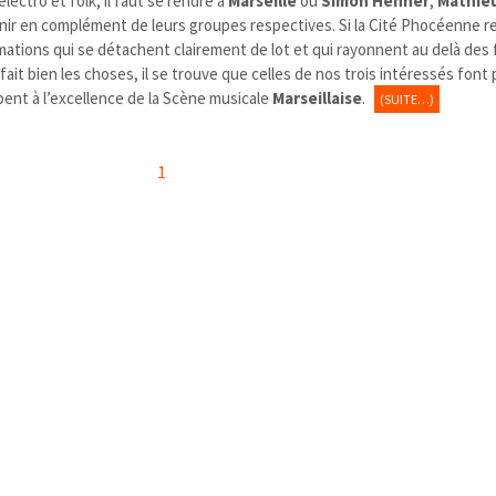
lectro et folk, il faut se rendre à
Marseille
où
Simon Henner
,
Mathieu
nir en complément de leurs groupes respectives. Si la Cité Phocéenne r
ormations qui se détachent clairement de lot et qui rayonnent au delà des 
ait bien les choses, il se trouve que celles de nos trois intéressés font 
pent à l’excellence de la Scène musicale
Marseillaise
.
(SUITE…)
1