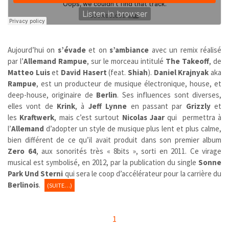
Aujourd’hui on
s’évade
et on
s’ambiance
avec un remix réalisé
par l’
Allemand Rampue
, sur le morceau intitulé
The Takeoff
, de
Matteo Luis
et
David Hasert
(feat.
Shiah
).
Daniel Krajnyak
aka
Rampue
, est un producteur de musique électronique, house, et
deep-house, originaire de
Berlin
. Ses influences sont diverses,
elles vont de
Krink
, à
Jeff Lynne
en passant par
Grizzly
et
les
Kraftwerk
, mais c’est surtout
Nicolas Jaar
qui permettra à
l’
Allemand
d’adopter un style de musique plus lent et plus calme,
bien différent de ce qu’il avait produit dans son premier album
Zero 64
, aux sonorités très « 8bits », sorti en 2011. Ce virage
musical est symbolisé, en 2012, par la publication du single
Sonne
Park Und Sterni
qui sera le coop d’accélérateur pour la carrière du
Berlinois
.
(SUITE…)
1