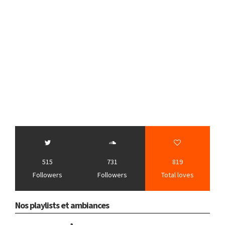
515
731
819
Followers
Followers
Total loves
Nos playlists et ambiances