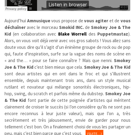
Aujourd’hui
Amnusique
vous propose de
vous agiter
et de
vous
déchaîner
avec le morceau
Smokid INC.
de
Smokey Joe & The
Kid
(en collaboration avec
Blake Worrell
des
Puppetmastaz
).
Alors, on vous voit déjà venir avec vos gros sabots ! Vous allez sans
doute vous dire qu’il s’agit d’un éninème groupe de rock ou de pop
qui, faute d’inspiration, surfe sur la vague des noms de scène en
« and the… » pour se faire connaître ? Mais que nenni.
Smokey
Joe & The Kid
c’est bien mieux que cela.
Smokey Joe & The Kid
sont deux artistes qui en ont dans le froc et qui s’illustrent
ensemble, depuis maintenant trois ans, dans un style musical
rutilant et novateur qui mélange sonorités électroniques, hip-
hop, swing, du scratch et parfois même du dubstep.
Smokey Joe
& The Kid
font partie de cette poignée d’artistes qui méritent
clairement de croiser le succès (si l’on considère qu’ils ne sont pas
encore reconnus à leur juste valeur), mais que l’on a, très
secrètement et très jalousement, envie de garder pour nous
tellement c’est bon. On a finalement choisi de vous les partager un
peu, mais c’est bien parce que c’est vous.
(SUITE…)