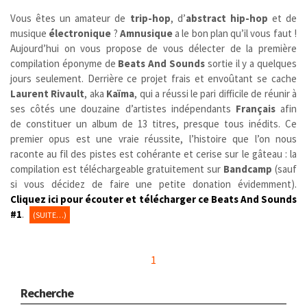
Vous êtes un amateur de
trip-hop
, d’
abstract hip-hop
et de
musique
électronique
?
Amnusique
a le bon plan qu’il vous faut !
Aujourd’hui on vous propose de vous délecter de la première
compilation éponyme de
Beats And Sounds
sortie il y a quelques
jours seulement. Derrière ce projet frais et envoûtant se cache
Laurent Rivault
, aka
Kaïma
, qui a réussi le pari difficile de réunir à
ses côtés une douzaine d’artistes indépendants
Français
afin
de constituer un album de 13 titres, presque tous inédits. Ce
premier opus est une vraie réussite, l’histoire que l’on nous
raconte au fil des pistes est cohérante et cerise sur le gâteau : la
compilation est téléchargeable gratuitement sur
Bandcamp
(sauf
si vous décidez de faire une petite donation évidemment).
Cliquez
i
ci pour écouter et télécharger ce Beats And Sounds
#1
.
(SUITE…)
1
Recherche