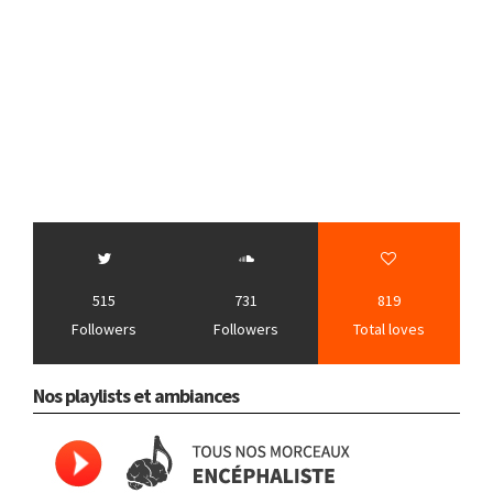
515
731
819
Followers
Followers
Total loves
Nos playlists et ambiances