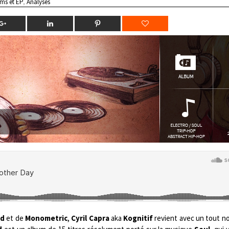
ms et EP
,
Analyses
ld
et de
Monometric
,
Cyril Capra
aka
Kognitif
revient avec un tout no