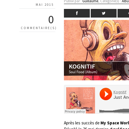
Publié par :
Guillaume
, Catégorie(s) :
Albu
MAI 2015
0
COMMENTAIRE(S)
Après les succès de
My Space Wor