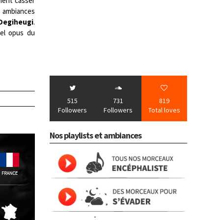
vient casser
es ambiances
Degiheugi
.
el opus du
515
731
819
Followers
Followers
Total loves
Nos playlists et ambiances