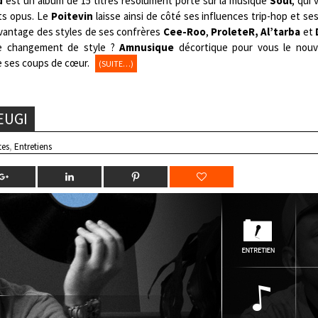
od
est un album de 15 titres résolument porté sur la musique
Soul
, qui 
ts opus. Le
Poitevin
laisse ainsi de côté ses influences trip-hop et s
vantage des styles de ses confrères
Cee-Roo
,
ProleteR, Al’tarba
et
 ce changement de style ?
Amnusique
décortique pour vous le nouv
de ses coups de cœur.
(SUITE…)
EUGI
tes
,
Entretiens