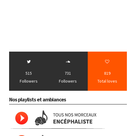
515
731
819
Followers
Followers
Total loves
Nos playlists et ambiances