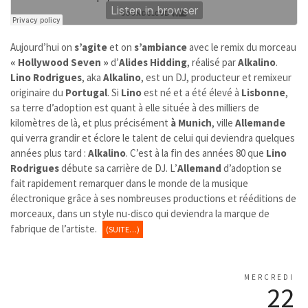
Aujourd’hui on
s’agite
et on
s’ambiance
avec le remix du morceau
« Hollywood Seven »
d’
Alides Hidding
, réalisé par
Alkalino
.
Lino Rodrigues
, aka
Alkalino
, est un DJ, producteur et remixeur
originaire du
Portugal
. Si
Lino
est né et a été élevé à
Lisbonne
,
sa terre d’adoption est quant à elle située à des milliers de
kilomètres de là, et plus précisément
à
Munich
, ville
Allemande
qui
verra grandir et éclore le talent de celui qui deviendra quelques
années plus tard :
Alkalino
. C’est à la fin des années 80 que
Lino
Rodrigues
débute sa carrière de DJ. L’
Allemand
d’adoption se
fait rapidement remarquer dans le monde de la musique
électronique grâce à ses nombreuses productions et rééditions de
morceaux, dans un style nu-disco qui deviendra la marque de
fabrique de l’artiste.
(SUITE…)
MERCREDI
22