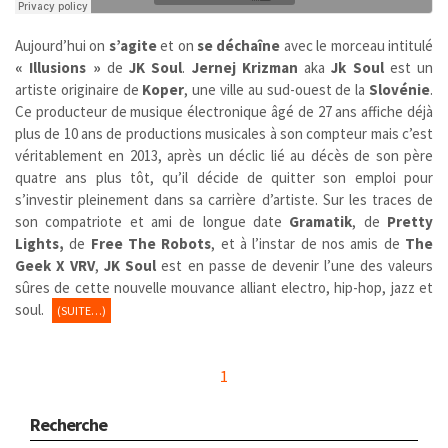
Aujourd’hui on
s’agite
et on
se déchaîne
avec le morceau intitulé
« Illusions »
de
JK Soul
.
Jernej Krizman
aka
Jk Soul
est un
artiste originaire de
Koper
, une ville au sud-ouest de la
Slovénie
.
Ce producteur de musique électronique âgé de 27 ans affiche déjà
plus de 10 ans de productions musicales à son compteur mais c’est
véritablement en 2013, après un déclic lié au décès de son père
quatre ans plus tôt, qu’il décide de quitter son emploi pour
s’investir pleinement dans sa carrière d’artiste. Sur les traces de
son compatriote et ami de longue date
Gramatik
, de
Pretty
Lights,
de
Free The Robots
, et à l’instar de nos amis de
The
Geek X VRV
,
JK Soul
est en passe de devenir l’une des valeurs
sûres de cette nouvelle mouvance alliant electro, hip-hop, jazz et
soul.
(SUITE…)
1
Recherche