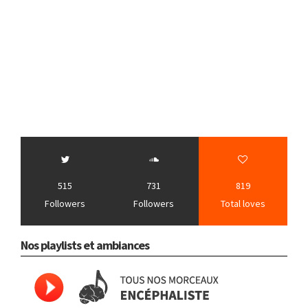
515
731
819
Followers
Followers
Total loves
Nos playlists et ambiances