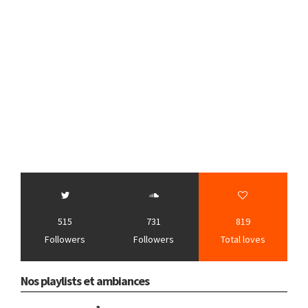
515
731
819
Followers
Followers
Total loves
Nos playlists et ambiances