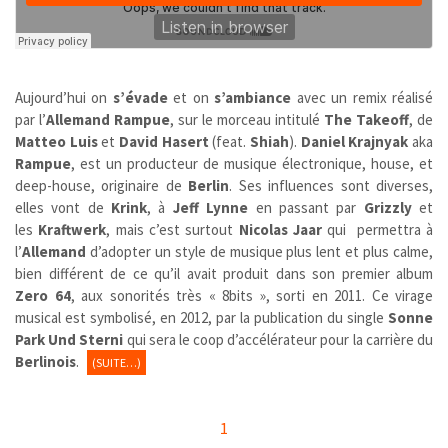
Aujourd’hui on
s’évade
et on
s’ambiance
avec un remix réalisé
par l’
Allemand Rampue
, sur le morceau intitulé
The Takeoff
, de
Matteo Luis
et
David Hasert
(feat.
Shiah
).
Daniel Krajnyak
aka
Rampue
, est un producteur de musique électronique, house, et
deep-house, originaire de
Berlin
. Ses influences sont diverses,
elles vont de
Krink
, à
Jeff Lynne
en passant par
Grizzly
et
les
Kraftwerk
, mais c’est surtout
Nicolas Jaar
qui permettra à
l’
Allemand
d’adopter un style de musique plus lent et plus calme,
bien différent de ce qu’il avait produit dans son premier album
Zero 64
, aux sonorités très « 8bits », sorti en 2011. Ce virage
musical est symbolisé, en 2012, par la publication du single
Sonne
Park Und Sterni
qui sera le coop d’accélérateur pour la carrière du
Berlinois
.
(SUITE…)
1