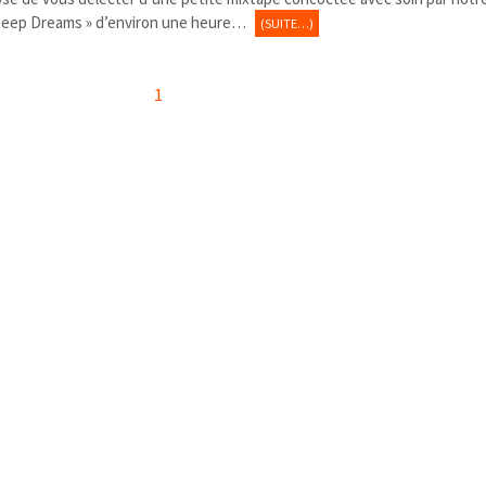
 Deep Dreams » d’environ une heure…
(SUITE…)
1