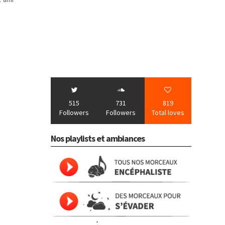
515
731
819
Followers
Followers
Total loves
Nos playlists et ambiances