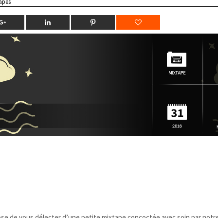
apes
ose de vous délecter d’une petite mixtape concoctée avec soin par notr