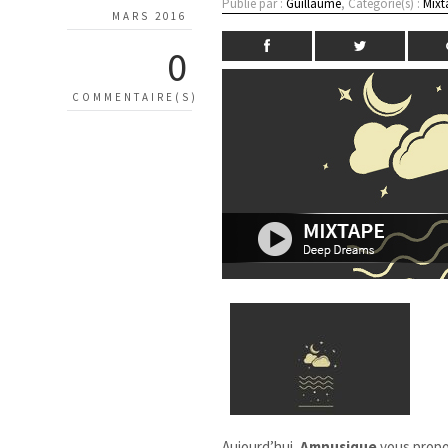
Publié par :
Guillaume
, Catégorie(s) :
Mixt
MARS 2016
0
COMMENTAIRE(S)
Aujourd’hui,
Amnusique
​ vous prop