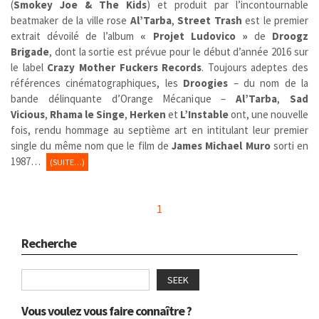
(
Smokey Joe & The Kids
) et produit par l’incontournable
beatmaker de la ville rose
Al’Tarba
,
Street Trash
est le premier
extrait dévoilé de l’album
« Projet Ludovico »
de
Droogz
Brigade
, dont la sortie est prévue pour le début d’année 2016 sur
le label
Crazy Mother Fuckers Records
. Toujours adeptes des
références cinématographiques, les
Droogies
– du nom de la
bande délinquante d’Orange Mécanique –
Al’Tarba
,
Sad
Vicious
,
Rhama le Singe
,
Herken
et
L’Instable
ont, une nouvelle
fois, rendu hommage au septième art en intitulant leur premier
single du même nom que le film de
James Michael Muro
sorti en
1987…
(SUITE…)
1
Recherche
SEEK
Vous voulez vous faire connaître ?