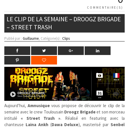
COMMENTAIRE(S)
LE CLIP DE LA SEMAINE – DROOGZ BRIGADE
– STREET TRASH
Publié par :
Guillaume
, Catégorie(s) :
Clips
Aujourd’hui,
Amnusique
vous propose de découvrir le clip de la
semaine avec le crew Toulousain
Droogz Brigade
et son morceau
intitulé
« Street Trash »
. Réalisé en featuring avec la
chanteuse
Laina Ankh
(
Dawa Deluxe
), masterisé par
Senbeï