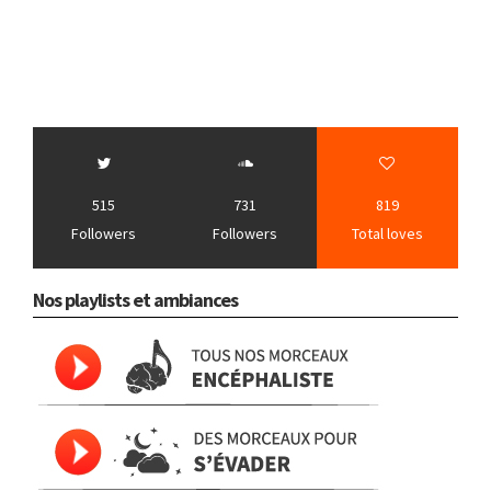
515
731
819
Followers
Followers
Total loves
Nos playlists et ambiances