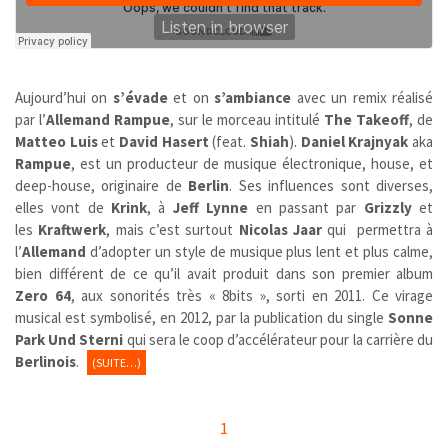
Aujourd’hui on
s’évade
et on
s’ambiance
avec un remix réalisé
par l’
Allemand Rampue
, sur le morceau intitulé
The Takeoff
, de
Matteo Luis
et
David Hasert
(feat.
Shiah
).
Daniel Krajnyak
aka
Rampue
, est un producteur de musique électronique, house, et
deep-house, originaire de
Berlin
. Ses influences sont diverses,
elles vont de
Krink
, à
Jeff Lynne
en passant par
Grizzly
et
les
Kraftwerk
, mais c’est surtout
Nicolas Jaar
qui permettra à
l’
Allemand
d’adopter un style de musique plus lent et plus calme,
bien différent de ce qu’il avait produit dans son premier album
Zero 64
, aux sonorités très « 8bits », sorti en 2011. Ce virage
musical est symbolisé, en 2012, par la publication du single
Sonne
Park Und Sterni
qui sera le coop d’accélérateur pour la carrière du
Berlinois
.
(SUITE…)
1