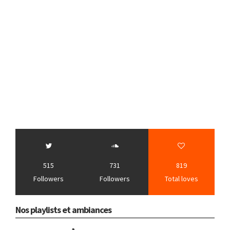
515
731
819
Followers
Followers
Total loves
Nos playlists et ambiances