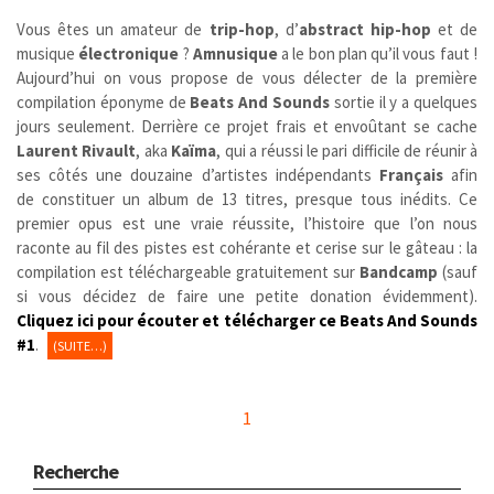
Vous êtes un amateur de
trip-hop
, d’
abstract hip-hop
et de
musique
électronique
?
Amnusique
a le bon plan qu’il vous faut !
Aujourd’hui on vous propose de vous délecter de la première
compilation éponyme de
Beats And Sounds
sortie il y a quelques
jours seulement. Derrière ce projet frais et envoûtant se cache
Laurent Rivault
, aka
Kaïma
, qui a réussi le pari difficile de réunir à
ses côtés une douzaine d’artistes indépendants
Français
afin
de constituer un album de 13 titres, presque tous inédits. Ce
premier opus est une vraie réussite, l’histoire que l’on nous
raconte au fil des pistes est cohérante et cerise sur le gâteau : la
compilation est téléchargeable gratuitement sur
Bandcamp
(sauf
si vous décidez de faire une petite donation évidemment).
Cliquez
i
ci pour écouter et télécharger ce Beats And Sounds
#1
.
(SUITE…)
1
Recherche