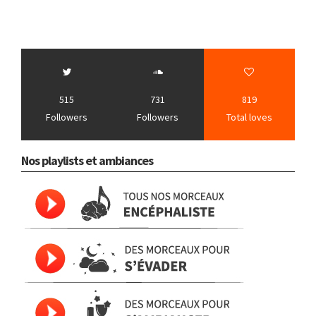
515
731
819
Followers
Followers
Total loves
Nos playlists et ambiances