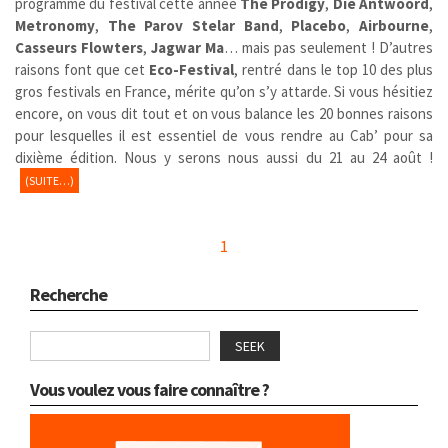
programme du festival cette année
The Prodigy
,
Die Antwoord
,
Metronomy
,
The Parov Stelar Band
,
Placebo
,
Airbourne
,
Casseurs Flowters
,
Jagwar Ma
… mais pas seulement ! D’autres
raisons font que cet
Eco-Festival
, rentré dans le top 10 des plus
gros festivals en France, mérite qu’on s’y attarde. Si vous hésitiez
encore, on vous dit tout et on vous balance les 20 bonnes raisons
pour lesquelles il est essentiel de vous rendre au Cab’ pour sa
dixième édition. Nous y serons nous aussi du 21 au 24 août !
(SUITE…)
1
Recherche
SEEK
Vous voulez vous faire connaître ?