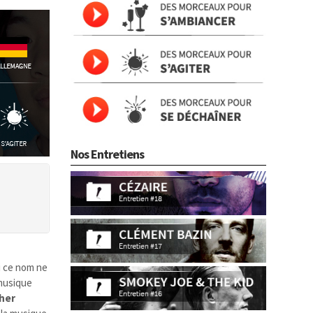
Nos Entretiens
Si ce nom ne
 musique
her