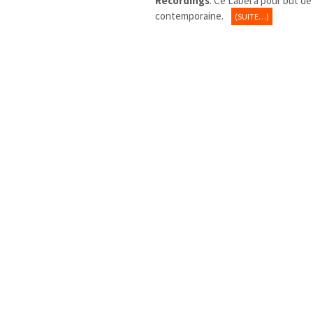
Recordings
. Ce Label a pour
but de 
contemporaine.
(SUITE…)