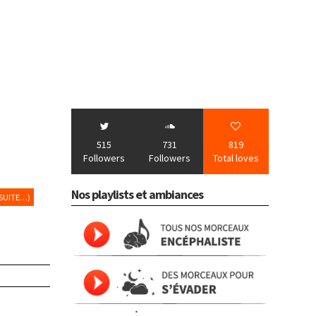
515
731
819
Followers
Followers
Total loves
Nos playlists et ambiances
(SUITE…)