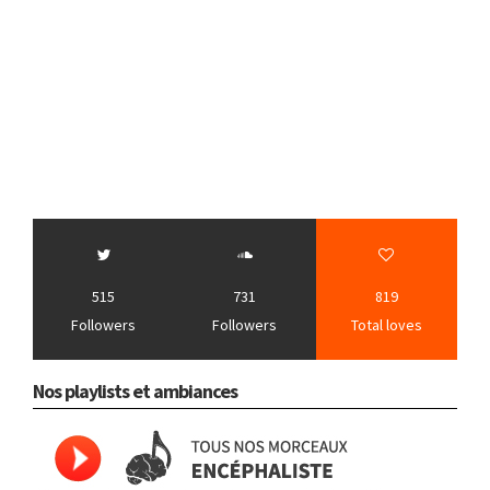
515
731
819
Followers
Followers
Total loves
Nos playlists et ambiances