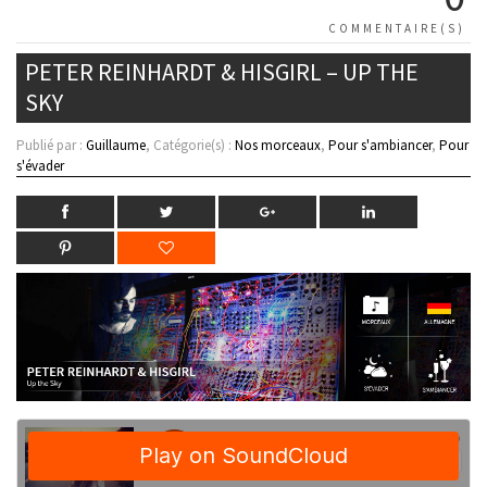
COMMENTAIRE(S)
PETER REINHARDT & HISGIRL – UP THE
SKY
Publié par :
Guillaume
, Catégorie(s) :
Nos morceaux
,
Pour s'ambiancer
,
Pour
s'évader