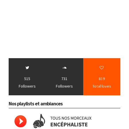
515
731
819
Followers
Followers
Total loves
Nos playlists et ambiances