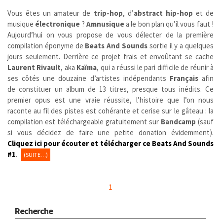
Vous êtes un amateur de
trip-hop
, d’
abstract hip-hop
et de
musique
électronique
?
Amnusique
a le bon plan qu’il vous faut !
Aujourd’hui on vous propose de vous délecter de la première
compilation éponyme de
Beats And Sounds
sortie il y a quelques
jours seulement. Derrière ce projet frais et envoûtant se cache
Laurent Rivault
, aka
Kaïma
, qui a réussi le pari difficile de réunir à
ses côtés une douzaine d’artistes indépendants
Français
afin
de constituer un album de 13 titres, presque tous inédits. Ce
premier opus est une vraie réussite, l’histoire que l’on nous
raconte au fil des pistes est cohérante et cerise sur le gâteau : la
compilation est téléchargeable gratuitement sur
Bandcamp
(sauf
si vous décidez de faire une petite donation évidemment).
Cliquez
i
ci pour écouter et télécharger ce Beats And Sounds
#1
.
(SUITE…)
1
Recherche