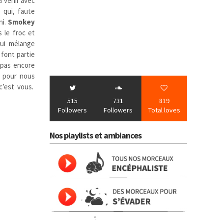
jà venir avec
 qui, faute
ni.
Smokey
 le froc et
qui mélange
font partie
t pas encore
r pour nous
c’est vous.
515
731
819
Followers
Followers
Total loves
Nos playlists et ambiances