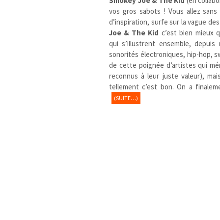
Smokey Joe & The Kid
(en collab
vos gros sabots ! Vous allez sans
d’inspiration, surfe sur la vague d
Joe & The Kid
c’est bien mieux q
qui s’illustrent ensemble, depuis
sonorités électroniques, hip-hop, 
de cette poignée d’artistes qui mér
reconnus à leur juste valeur), ma
tellement c’est bon. On a finalem
(SUITE…)