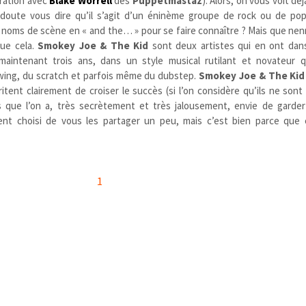
oration avec
Blake Worrell
des
Puppetmastaz
). Alors, on vous voit dé
 doute vous dire qu’il s’agit d’un éninème groupe de rock ou de pop
es noms de scène en « and the… » pour se faire connaître ? Mais que nen
ue cela.
Smokey Joe & The Kid
sont deux artistes qui en ont dans
 maintenant trois ans, dans un style musical rutilant et novateur 
swing, du scratch et parfois même du dubstep.
Smokey Joe & The Kid
itent clairement de croiser le succès (si l’on considère qu’ils ne son
is que l’on a, très secrètement et très jalousement, envie de garde
ent choisi de vous les partager un peu, mais c’est bien parce que 
1