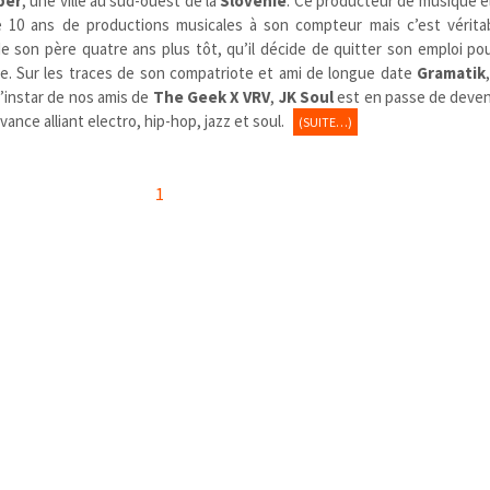
per
, une ville au sud-ouest de la
Slovénie
. Ce producteur de musique é
e 10 ans de productions musicales à son compteur mais c’est vérit
de son père quatre ans plus tôt, qu’il décide de quitter son emploi pou
ste. Sur les traces de son compatriote et ami de longue date
Gramatik
 l’instar de nos amis de
The Geek X VRV
,
JK Soul
est en passe de deveni
ance alliant electro, hip-hop, jazz et soul.
(SUITE…)
1