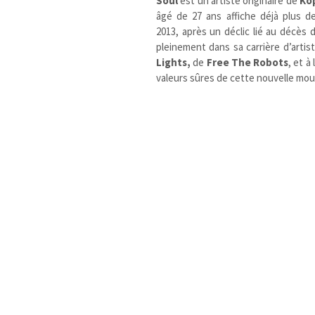
Soul
est un artiste originaire de
Ko
âgé de 27 ans affiche déjà plus d
2013, après un déclic lié au décès 
pleinement dans sa carrière d’arti
Lights,
de
Free The Robots
, et à
valeurs sûres de cette nouvelle mouv