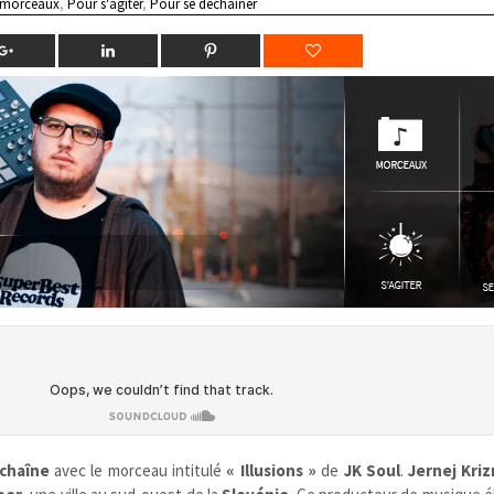
 morceaux
,
Pour s'agiter
,
Pour se déchainer
chaîne
avec le morceau intitulé
« Illusions »
de
JK Soul
.
Jernej Kri