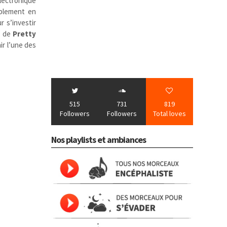
lectronique
ablement en
r s’investir
, de
Pretty
r l’une des
515
731
819
Followers
Followers
Total loves
Nos playlists et ambiances