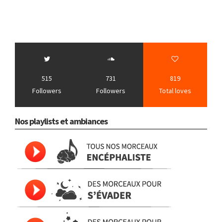
515
731
819
Followers
Followers
Total loves
Nos playlists et ambiances