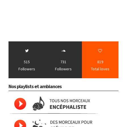
515
731
819
Followers
Followers
Total loves
Nos playlists et ambiances