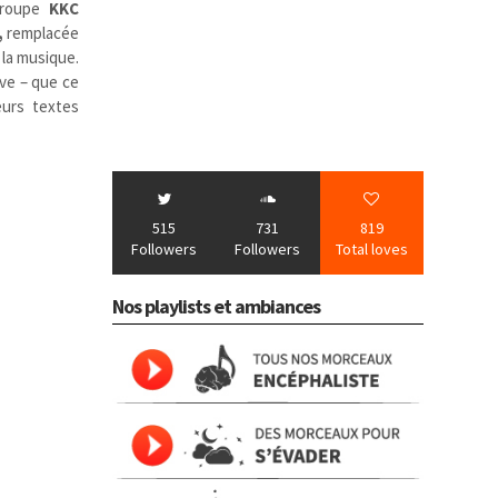
roupe
KKC
,
remplacée
 la musique.
ive – que ce
urs textes
515
731
819
Followers
Followers
Total loves
Nos playlists et ambiances