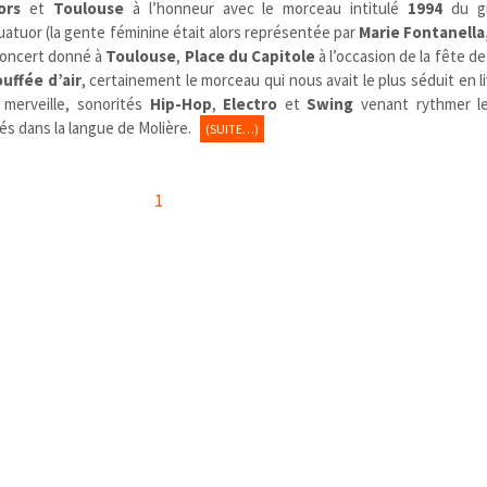
ors
et
Toulouse
à l’honneur avec le morceau intitulé
1994
du g
uatuor (la gente féminine était alors représentée par
Marie Fontanella
concert donné à
Toulouse
,
Place du Capitole
à l’occasion de la fête de
uffée d’air
, certainement le morceau qui nous avait le plus séduit en l
 merveille, sonorités
Hip-Hop
,
Electro
et
Swing
venant rythmer le
és dans la langue de Molière.
(SUITE…)
1