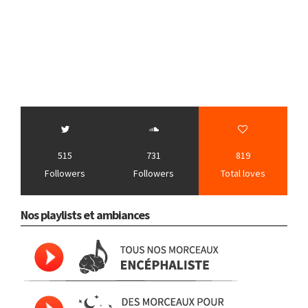
515
731
819
Followers
Followers
Total loves
Nos playlists et ambiances