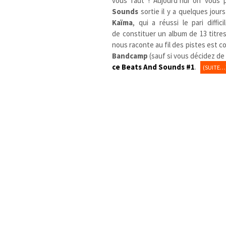
vous faut ! Aujourd’hui on vous
Sounds
sortie il y a quelques jour
Kaïma
, qui a réussi le pari diff
de constituer un album de 13 titres
nous raconte au fil des pistes est c
Bandcamp
(sauf si vous décidez de
ce Beats And Sounds #1
.
(SUITE…