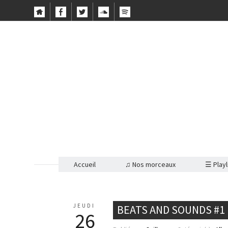
Accueil
♫ Nos morceaux
☰ Playl
JEUDI
BEATS AND SOUNDS #1
26