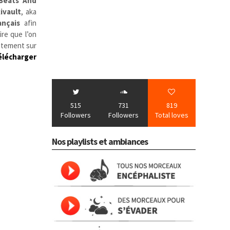
Beats And
ivault
, aka
ançais
afin
ire que l’on
uitement sur
télécharger
515
731
819
Followers
Followers
Total loves
Nos playlists et ambiances