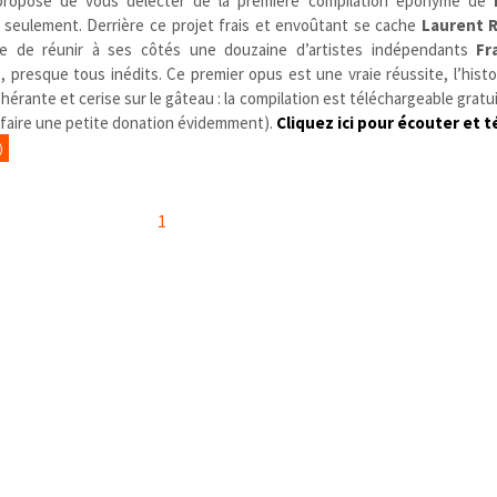
 propose de vous délecter de la première compilation éponyme de
s seulement. Derrière ce projet frais et envoûtant se cache
Laurent R
icile de réunir à ses côtés une douzaine d’artistes indépendants
Fr
, presque tous inédits. Ce premier opus est une vraie réussite, l’histo
ohérante et cerise sur le gâteau : la compilation est téléchargeable grat
 faire une petite donation évidemment).
Cliquez
i
ci pour écouter et 
)
1