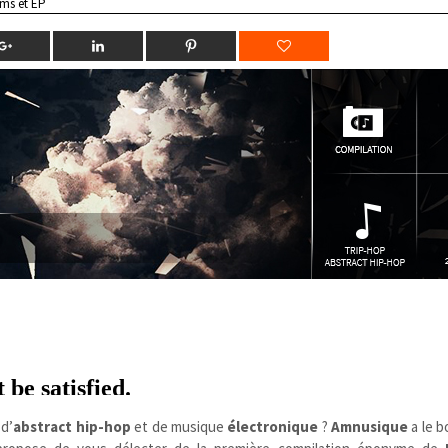
ms et EP
 d’
abstract hip-hop
et de musique
électronique
?
Amnusique
a le b