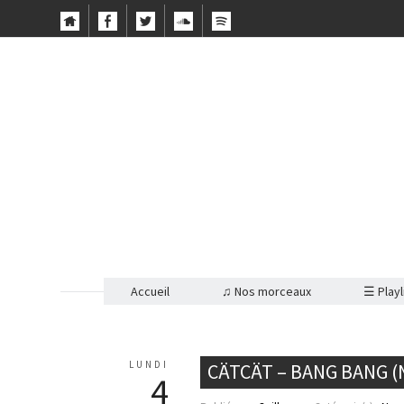
Accueil
♫ Nos morceaux
☰ Playl
LUNDI
CÄTCÄT – BANG BANG 
4