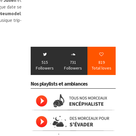
re
Julien
et
ngue date se
Neumodel
.
usique trip-
515
731
819
Followers
Followers
Total loves
Nos playlists et ambiances