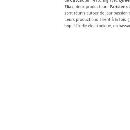
de
Cätcät
(en featuring avec
Queen
Elias
, deux producteurs
Parisiens
â
sont réunis autour de leur passion 
Leurs productions allient à la fois 
hop, à l’indie électronique, en passa