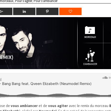
 morceaux
,
Pour s'agiter
,
Pour s'ambiancer
ose de
vous ambiancer
et de
vous agiter
avec le remix du morceau