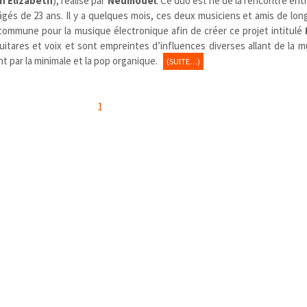
 Elizabeth
), réalisé par
Neumodel
. Ce duo est né de la rencontre ent
gés de 23 ans. Il y a quelques mois, ces deux musiciens et amis de lo
commune pour la musique électronique afin de créer ce projet intitulé
guitares et voix et sont empreintes d’influences diverses allant de la m
nt par la minimale et la pop organique.
(SUITE…)
1