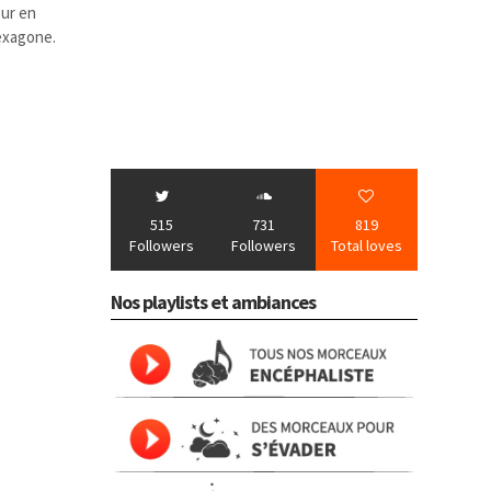
our en
hexagone.
515
731
819
Followers
Followers
Total loves
Nos playlists et ambiances