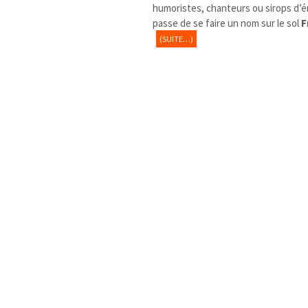
humoristes, chanteurs ou sirops d’ér
passe de se faire un nom sur le sol
F
(SUITE…)