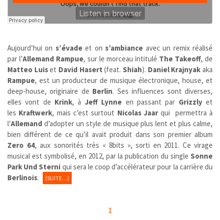
Aujourd’hui on
s’évade
et on
s’ambiance
avec un remix réalisé
par l’
Allemand Rampue
, sur le morceau intitulé
The Takeoff
, de
Matteo Luis
et
David Hasert
(feat.
Shiah
).
Daniel Krajnyak
aka
Rampue
, est un producteur de musique électronique, house, et
deep-house, originaire de
Berlin
. Ses influences sont diverses,
elles vont de
Krink
, à
Jeff Lynne
en passant par
Grizzly
et
les
Kraftwerk
, mais c’est surtout
Nicolas Jaar
qui permettra à
l’
Allemand
d’adopter un style de musique plus lent et plus calme,
bien différent de ce qu’il avait produit dans son premier album
Zero 64
, aux sonorités très « 8bits », sorti en 2011. Ce virage
musical est symbolisé, en 2012, par la publication du single
Sonne
Park Und Sterni
qui sera le coop d’accélérateur pour la carrière du
Berlinois
.
(SUITE…)
1