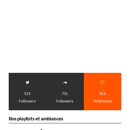
515
731
819
Followers
Followers
Total loves
Nos playlists et ambiances