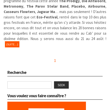
programme du festival cette année
The Prodigy
,
Die Antwoord
,
Metronomy
,
The Parov Stelar Band
,
Placebo
,
Airbourne
,
Casseurs Flowters
,
Jagwar Ma
… mais pas seulement ! D’autres
raisons font que cet
Eco-Festival
, rentré dans le top 10 des plus
gros festivals en France, mérite qu’on s’y attarde. Si vous hésitiez
encore, on vous dit tout et on vous balance les 20 bonnes raisons
pour lesquelles il est essentiel de vous rendre au Cab’ pour sa
dixième édition. Nous y serons nous aussi du 21 au 24 août !
(SUITE…)
1
Recherche
SEEK
Vous voulez vous faire connaître ?