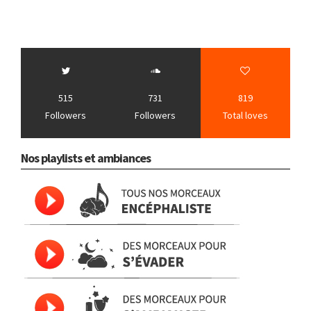
515
731
819
Followers
Followers
Total loves
Nos playlists et ambiances