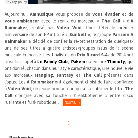
Aujourd’hui,
Amnusique
vous propose de
vous évader
et de
vous ambiancer
avec le remix du morceau
« The Call »
d’
A
Rainmaker
, réalisé par
Video Void
. Pour fêter le premier
anniversaire de son EP intitulé
« Sunbelt »
, le groupe
Parisien
A
Rainmaker
a décidé de confier la ré-orchestration de quelques-
uns de ses titres à quatre artistes/groupes issus de la scène
musicale Française. Les finalistes du
Prix Ricard S.A.
de 2014 ont
ainsi fait appel à
Le Family Club
,
Pakem
ou encore
Thimoty
, qui
ont donné, chacun dans leur style caractéristique, une nouvelle vie
aux morceaux
Hanging
,
Fantasy
et
The Call
présents dans
l’opus. Les
A Rainmaker
ont également choisi de faire confiance
à
Video Void
, un jeune producteur,
qui a su sublimer le titre
The
Call
d’origine avec sa touche « breakbotienne » entre disco
rutilante et funk robotique…
(SUITE…)
1
Recherche