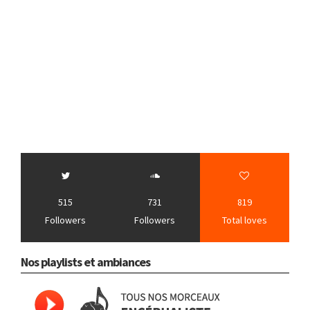
515
731
819
Followers
Followers
Total loves
Nos playlists et ambiances