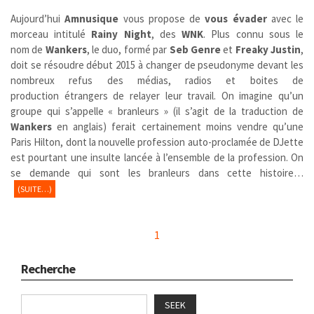
Aujourd’hui
Amnusique
vous propose de
vous évader
avec le
morceau intitulé
Rainy Night
, des
WNK
. Plus connu sous le
nom de
Wankers
,
le duo, formé par
Seb Genre
et
Freaky Justin
,
doit se résoudre début 2015 à changer de pseudonyme devant les
nombreux refus des médias, radios et boites de
production étrangers de relayer leur travail. On imagine qu’un
groupe qui s’appelle « branleurs » (il s’agit de la traduction de
Wankers
en anglais) ferait certainement moins vendre qu’une
Paris Hilton, dont la nouvelle profession auto-proclamée de DJette
est pourtant une insulte lancée à l’ensemble de la profession. On
se demande qui sont les branleurs dans cette histoire…
(SUITE…)
1
Recherche
SEEK