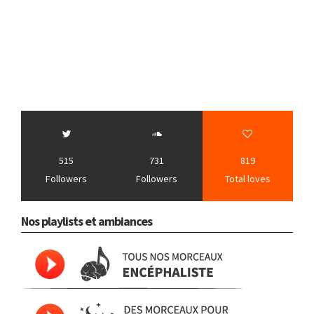
515
731
819
Followers
Followers
Total loves
Nos playlists et ambiances