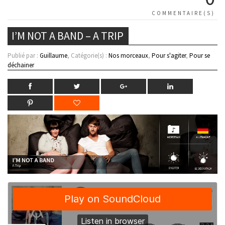
COMMENTAIRE(S)
I’M NOT A BAND – A TRIP
Publié par :
Guillaume
, Catégorie(s) :
Nos morceaux
,
Pour s'agiter
,
Pour se
déchainer