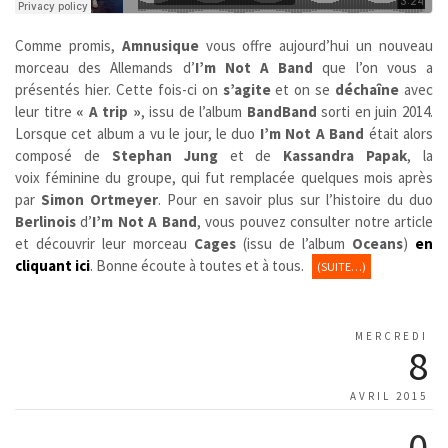
Comme promis,
Amnusique
vous offre aujourd’hui un nouveau
morceau des Allemands d’
I’m Not A Band
que l’on vous a
présentés hier. Cette fois-ci on
s’agite
et on se
déchaîne
avec
leur titre
« A trip »
, issu de l’album
BandBand
sorti en juin 2014.
Lorsque cet album a vu le jour, le duo
I’m Not A Band
était alors
composé de
Stephan Jung
et de
Kassandra Papak
, la
voix féminine du groupe, qui fut remplacée quelques mois après
par
Simon Ortmeyer
. Pour en savoir plus sur l’histoire du duo
Berlinois
d’
I’m Not A Band
, vous pouvez consulter notre article
et découvrir leur morceau
Cages
(issu de l’album
Oceans
)
en
cliquant ici
. Bonne écoute à toutes et à tous.
(SUITE…)
MERCREDI
8
AVRIL 2015
0