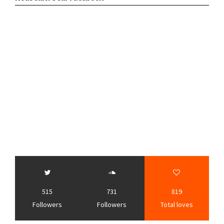
515
731
819
Followers
Followers
Total loves