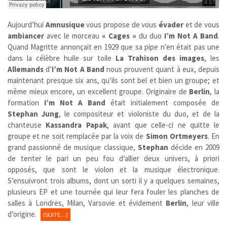
Aujourd’hui
Amnusique
vous propose de vous
évader
et de vous
ambiancer
avec le morceau
« Cages »
du duo
I’m Not A Band
.
Quand Magritte annonçait en 1929 que sa pipe n’en était pas une
dans la célèbre huile sur toile
La Trahison des images
, les
Allemands
d’
I’m Not A Band
nous prouvent quant à eux, depuis
maintenant presque six ans, qu’ils sont bel et bien un groupe; et
même mieux encore, un excellent groupe. Originaire de
Berlin
, la
formation
I’m Not A Band
était initialement composée de
Stephan Jung
, le compositeur et violoniste du duo, et de la
chanteuse
Kassandra Papak
, avant que celle-ci ne quitte le
groupe et ne soit remplacée par la voix de
Simon
Ortmeyers
. En
grand passionné de musique classique,
Stephan
décide en 2009
de tenter le pari un peu fou d’allier deux univers, à priori
opposés, que sont le violon et la musique électronique.
S’ensuivront trois albums, dont un sorti il y a quelques semaines,
plusieurs EP et une tournée qui leur fera fouler les planches de
salles à Londres, Milan, Varsovie et évidement
Berlin
, leur ville
d’origine.
(SUITE…)