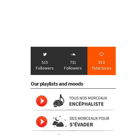
515
731
819
Followers
Followers
Total loves
Our playlists and moods