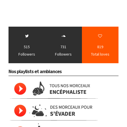
515
731
819
Followers
Followers
Total loves
Nos playlists et ambiances