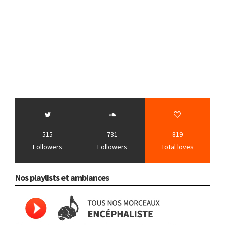
515
731
819
Followers
Followers
Total loves
Nos playlists et ambiances