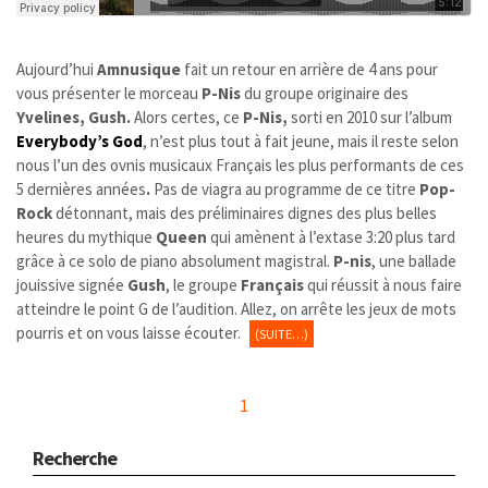
Aujourd’hui
Amnusique
fait un retour en arrière de 4 ans pour
vous présenter le morceau
P-Nis
du groupe originaire des
Yvelines, Gush
.
Alors certes, ce
P-Nis,
sorti en 2010 sur l’album
Everybody’s God
, n’est plus tout à fait jeune, mais il reste selon
nous l’un des ovnis musicaux Français les plus performants de ces
5 dernières années
.
Pas de viagra au programme de ce titre
Pop-
Rock
détonnant, mais des préliminaires dignes des plus belles
heures du mythique
Queen
qui amènent à l’extase 3:20 plus tard
grâce à ce solo de piano absolument magistral.
P-nis
, une ballade
jouissive signée
Gush
, le groupe
Français
qui réussit à nous faire
atteindre le point G de l’audition. Allez, on arrête les jeux de mots
pourris et on vous laisse écouter.
(SUITE…)
1
Recherche