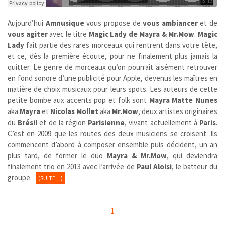
Aujourd’hui
Amnusique
vous propose de
vous ambiancer
et de
vous agiter
avec le titre
Magic Lady de Mayra & Mr.Mow
.
Magic
Lady
fait partie des rares morceaux qui rentrent dans votre tête,
et ce, dès la première écoute, pour ne finalement plus jamais la
quitter. Le genre de morceaux qu’on pourrait aisément retrouver
en fond sonore d’une publicité pour Apple, devenus les maîtres en
matière de choix musicaux pour leurs spots. Les auteurs de cette
petite bombe aux accents pop et folk sont
Mayra Matte Nunes
aka
Mayra
et
Nicolas Mollet
aka
Mr.Mow
, deux artistes originaires
du
Brésil
et de la région
Parisienne
, vivant actuellement à
Paris
.
C’est en 2009 que les routes des deux musiciens se croisent. Ils
commencent d’abord à composer ensemble puis décident, un an
plus tard, de former le duo
Mayra & Mr.Mow
, qui deviendra
finalement trio en 2013 avec l’arrivée de
Paul Aloisi
, le batteur du
groupe.
(SUITE…)
1