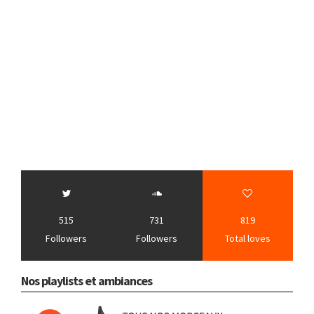
515
731
819
Followers
Followers
Total loves
Nos playlists et ambiances