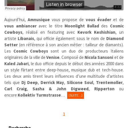
Aujourd’hui,
Amnusique
vous propose de
vous évader
et de
vous ambiancer
avec le titre
Moonlight Ballad
des
Cosmic
Cowboys
, réalisé en featuring avec
Kevork Keshishian
, un
artiste
Libanais
, qui officie également sous le nom de
Diamond
Setter
(en référence à son ancien métier : tailleur de diamants).
Les
Cosmic Cowboys
sont un duo de producteurs Italiens
originaires de la ville de
Venise
. Composé de
Nicola Sansoni
et de
Kaled Jabari
, le duo officie depuis le début des années 2000 dans
un style flirtant entre deep-house, musique dub et tech-house.
Les deux amis tirent leurs influences d’une multitude d’artistes
tels que
Dj Deep
,
Derrick May
,
Silicone Soul
,
Trentemoller
,
Carl Craig
,
Sasha & John Digweed
,
Ripperton
ou
encore
Kollektiv Turmstrasse
…
(SUITE…)
1
Recherche