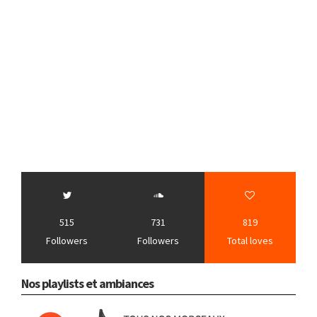
515
731
819
Followers
Followers
Total loves
Nos playlists et ambiances