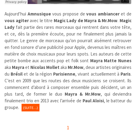
Aujourd’hui
Amnusique
vous propose de
vous ambiancer
et de
vous agiter
avec le titre
Magic Lady de Mayra & Mr.Mow
.
Magic
Lady
fait partie des rares morceaux qui rentrent dans votre tête,
et ce, dès la première écoute, pour ne finalement plus jamais la
quitter. Le genre de morceaux qu’on pourrait aisément retrouver
en fond sonore d’une publicité pour Apple, devenus les maîtres en
matière de choix musicaux pour leurs spots. Les auteurs de cette
petite bombe aux accents pop et folk sont
Mayra Matte Nunes
aka
Mayra
et
Nicolas Mollet
aka
Mr.Mow
, deux artistes originaires
du
Brésil
et de la région
Parisienne
, vivant actuellement à
Paris
.
C’est en 2009 que les routes des deux musiciens se croisent. Ils
commencent d’abord à composer ensemble puis décident, un an
plus tard, de former le duo
Mayra & Mr.Mow
, qui deviendra
finalement trio en 2013 avec l’arrivée de
Paul Aloisi
, le batteur du
groupe.
(SUITE…)
1