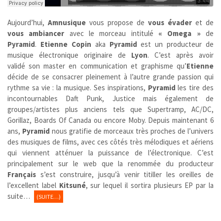
Aujourd’hui,
Amnusique
vous propose de
vous évader
et de
vous ambiancer
avec le morceau intitulé
« Omega »
de
Pyramid
.
Etienne Copin
aka
Pyramid
est un producteur de
musique électronique originaire de
Lyon
. C’est après avoir
validé son master en communication et graphisme qu’
Etienne
décide de se consacrer pleinement à l’autre grande passion qui
rythme sa vie : la musique. Ses inspirations,
Pyramid
les tire des
incontournables Daft Punk, Justice mais également de
groupes/artistes plus anciens tels que Supertramp, AC/DC,
Gorillaz, Boards Of Canada ou encore Moby. Depuis maintenant 6
ans,
Pyramid
nous gratifie de morceaux très proches de l’univers
des musiques de films, avec ces côtés très mélodiques et aériens
qui viennent atténuer la puissance de l’électronique. C’est
principalement sur le web que la renommée du producteur
Français
s’est construire, jusqu’à venir titiller les oreilles de
l’excellent label
Kitsuné
, sur lequel il sortira plusieurs EP par la
suite…
(SUITE…)