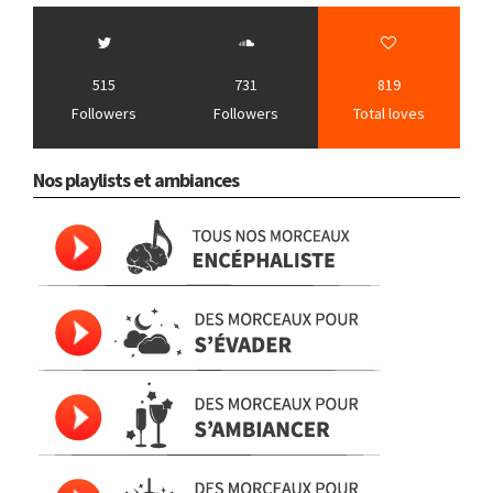
515
731
819
Followers
Followers
Total loves
Nos playlists et ambiances