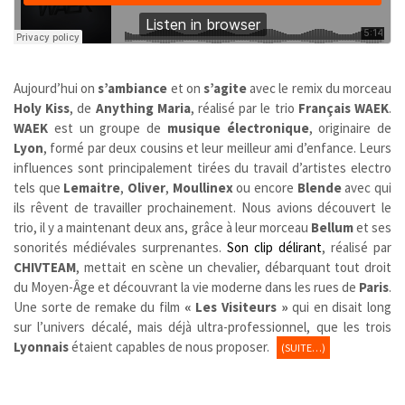
Aujourd’hui on
s’ambiance
et on
s’agite
avec le remix du morceau
Holy Kiss
, de
Anything Maria
, réalisé par le trio
Français WAEK
.
WAEK
est un groupe de
musique électronique
, originaire de
Lyon
, formé par deux cousins et leur meilleur ami d’enfance. Leurs
influences sont principalement tirées du travail d’artistes electro
tels que
Lemaitre
,
Oliver
,
Moullinex
ou encore
Blende
avec qui
ils rêvent de travailler prochainement. Nous avions découvert le
trio, il y a maintenant deux ans, grâce à leur morceau
Bellum
et ses
sonorités médiévales surprenantes.
Son clip délirant
, réalisé par
CHIVTEAM
, mettait en scène un chevalier, débarquant tout droit
du Moyen-Âge et découvrant la vie moderne dans les rues de
Paris
.
Une sorte de remake du film
« Les Visiteurs »
qui en disait long
sur l’univers décalé, mais déjà ultra-professionnel, que les trois
Lyonnais
étaient capables de nous proposer.
(SUITE…)