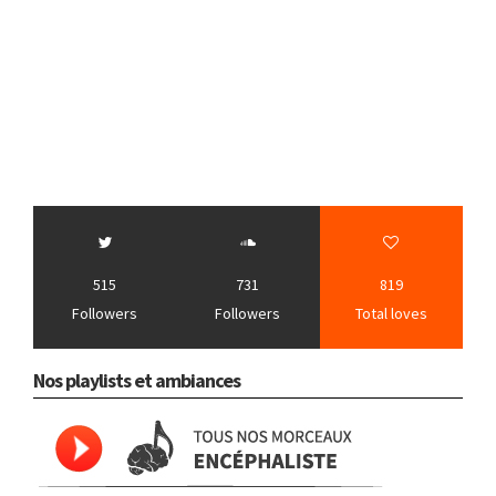
515
731
819
Followers
Followers
Total loves
Nos playlists et ambiances